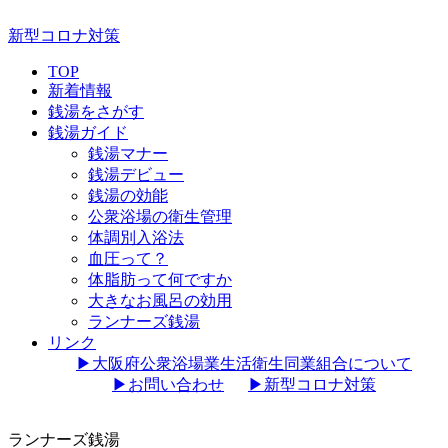
新型コロナ対策
TOP
新着情報
銭湯をさがす
銭湯ガイド
銭湯マナー
銭湯デビュー
銭湯の効能
公衆浴場の衛生管理
体調別入浴法
血圧って？
体脂肪って何ですか
大きなお風呂の効用
ランナーズ銭湯
リンク
▶︎大阪府公衆浴場業生活衛生同業組合について
▶︎お問い合わせ
▶︎新型コロナ対策
ランナーズ銭湯