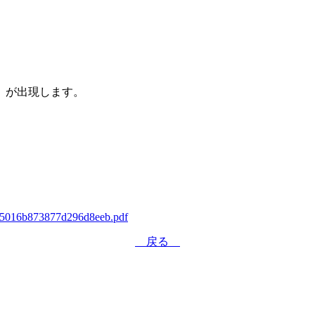
」が出現します。
735016b873877d296d8eeb.pdf
戻る