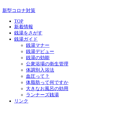
新型コロナ対策
TOP
新着情報
銭湯をさがす
銭湯ガイド
銭湯マナー
銭湯デビュー
銭湯の効能
公衆浴場の衛生管理
体調別入浴法
血圧って？
体脂肪って何ですか
大きなお風呂の効用
ランナーズ銭湯
リンク