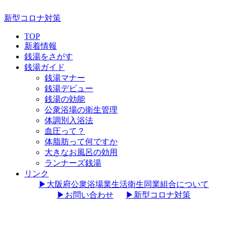
新型コロナ対策
TOP
新着情報
銭湯をさがす
銭湯ガイド
銭湯マナー
銭湯デビュー
銭湯の効能
公衆浴場の衛生管理
体調別入浴法
血圧って？
体脂肪って何ですか
大きなお風呂の効用
ランナーズ銭湯
リンク
▶︎大阪府公衆浴場業生活衛生同業組合について
▶︎お問い合わせ
▶︎新型コロナ対策