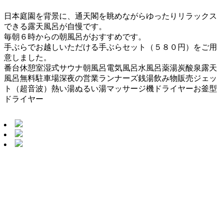
日本庭園を背景に、通天閣を眺めながらゆったりリラックス
できる露天風呂が自慢です。
毎朝６時からの朝風呂がおすすめです。
手ぶらでお越しいただける手ぶらセット（５８０円）をご用
意しました。
番台
休憩室
湿式サウナ
朝風呂
電気風呂
水風呂
薬湯
炭酸泉
露天
風呂
無料駐車場
深夜の営業
ランナーズ銭湯
飲み物販売
ジェッ
ト（超音波）
熱い湯
ぬるい湯
マッサージ機
ドライヤー
お釜型
ドライヤー