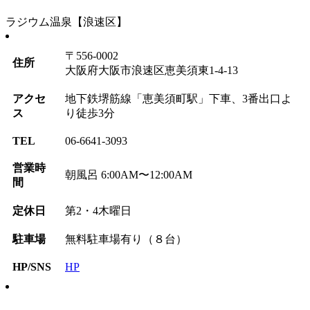
ラジウム温泉【浪速区】
〒556-0002
住所
大阪府大阪市浪速区恵美須東1-4-13
アクセ
地下鉄堺筋線「恵美須町駅」下車、3番出口よ
ス
り徒歩3分
TEL
06-6641-3093
営業時
朝風呂 6:00AM〜12:00AM
間
定休日
第2・4木曜日
駐車場
無料駐車場有り（８台）
HP/SNS
HP