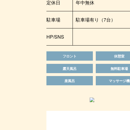
定休日
年中無休
駐車場
駐車場有り（7台）
HP/SNS
フロント
休憩室
露天風呂
無料駐車場
座風呂
マッサージ機