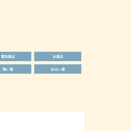
電気風呂
水風呂
熱い湯
ぬるい湯