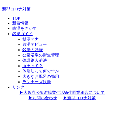
新型コロナ対策
TOP
新着情報
銭湯をさがす
銭湯ガイド
銭湯マナー
銭湯デビュー
銭湯の効能
公衆浴場の衛生管理
体調別入浴法
血圧って？
体脂肪って何ですか
大きなお風呂の効用
ランナーズ銭湯
リンク
▶︎大阪府公衆浴場業生活衛生同業組合について
▶︎お問い合わせ
▶︎新型コロナ対策