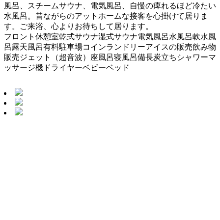
風呂、スチームサウナ、電気風呂、自慢の痺れるほど冷たい
水風呂。昔ながらのアットホームな接客を心掛けて居りま
す。ご来浴、心よりお待ちして居ります。
フロント
休憩室
乾式サウナ
湿式サウナ
電気風呂
水風呂
軟水風
呂
露天風呂
有料駐車場
コインランドリー
アイスの販売
飲み物
販売
ジェット（超音波）
座風呂
寝風呂
備長炭
立ちシャワー
マ
ッサージ機
ドライヤー
ベビーベッド