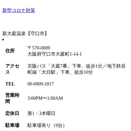
新型コロナ対策
新大庭温泉【守口市】
〒570-0009
住所
大阪府守口市大庭町1-14-1
アクセ
京阪バス「大庭7番」下車、徒歩1分／地下鉄谷
ス
町線「大日駅」下車、徒歩10分
TEL
06-6909-1817
営業時
3:00PM〜1:00AM
間
定休日
第1・3木曜日
駐車場
駐車場有り（9台）