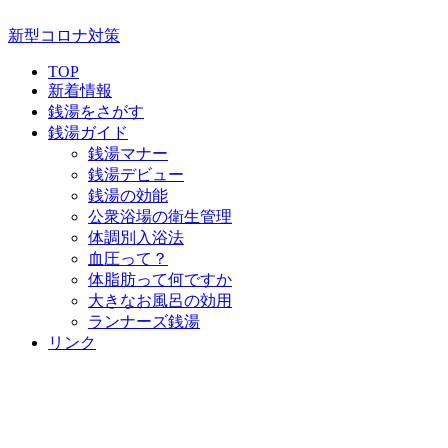
新型コロナ対策
TOP
新着情報
銭湯をさがす
銭湯ガイド
銭湯マナー
銭湯デビュー
銭湯の効能
公衆浴場の衛生管理
体調別入浴法
血圧って？
体脂肪って何ですか
大きなお風呂の効用
ランナーズ銭湯
リンク