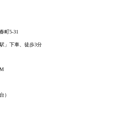
町5-31
駅」下車、徒歩3分
PM
0台）