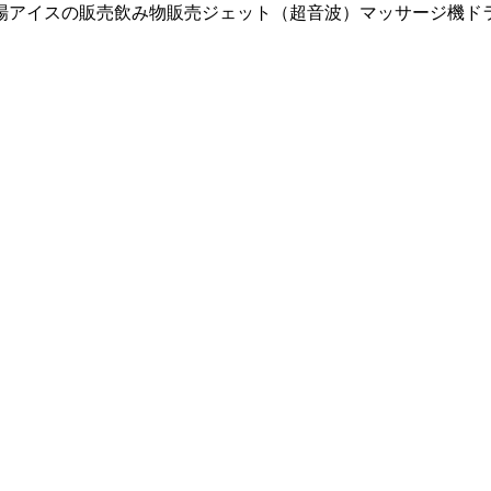
場
アイスの販売
飲み物販売
ジェット（超音波）
マッサージ機
ド