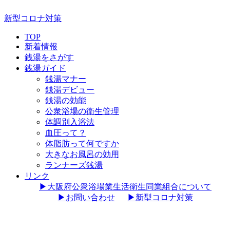
新型コロナ対策
TOP
新着情報
銭湯をさがす
銭湯ガイド
銭湯マナー
銭湯デビュー
銭湯の効能
公衆浴場の衛生管理
体調別入浴法
血圧って？
体脂肪って何ですか
大きなお風呂の効用
ランナーズ銭湯
リンク
▶︎大阪府公衆浴場業生活衛生同業組合について
▶︎お問い合わせ
▶︎新型コロナ対策