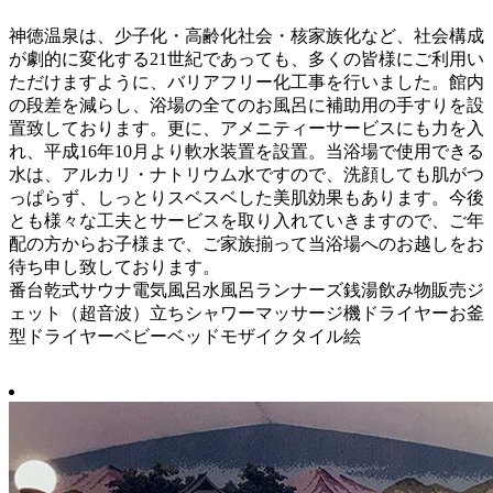
神徳温泉は、少子化・高齢化社会・核家族化など、社会構成
が劇的に変化する21世紀であっても、多くの皆様にご利用い
ただけますように、バリアフリー化工事を行いました。館内
の段差を減らし、浴場の全てのお風呂に補助用の手すりを設
置致しております。更に、アメニティーサービスにも力を入
れ、平成16年10月より軟水装置を設置。当浴場で使用できる
水は、アルカリ・ナトリウム水ですので、洗顔しても肌がつ
っぱらず、しっとりスベスベした美肌効果もあります。今後
とも様々な工夫とサービスを取り入れていきますので、ご年
配の方からお子様まで、ご家族揃って当浴場へのお越しをお
待ち申し致しております。
番台
乾式サウナ
電気風呂
水風呂
ランナーズ銭湯
飲み物販売
ジ
ェット（超音波）
立ちシャワー
マッサージ機
ドライヤー
お釜
型ドライヤー
ベビーベッド
モザイクタイル絵